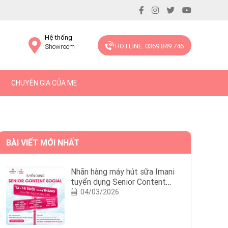
Hệ thống
HOTLINE: 0369.849.746
Showroom
CHUYÊN GIA CỦA MẸ
BÀI VIẾT MỚI NHẤT
Nhãn hàng máy hút sữa Imani
tuyển dụng Senior Content
Social
04/03/2026