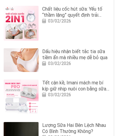
Chất liệu cốc hút sữa: Yếu tố
“thầm lặng” quyết định trải
nghiệm hút sữa của mẹ
03/02/2026
Dấu hiệu nhận biết tắc tia sữa
tiềm ẩn mà nhiều mẹ dễ bỏ qua
03/02/2026
Tết cận kề, Imani mách mẹ bí
kíp giữ nhịp nuôi con bằng sữa
mẹ với Imani iBox 2in1 Pro
03/02/2026
Lượng Sữa Hai Bên Lệch Nhau
Có Bình Thường Không?