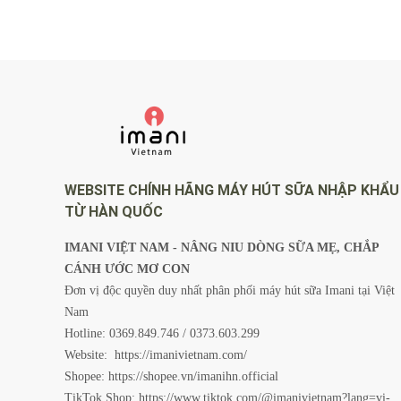
WEBSITE CHÍNH HÃNG MÁY HÚT SỮA NHẬP KHẨU
TỪ HÀN QUỐC
IMANI VIỆT NAM - NÂNG NIU DÒNG SỮA MẸ, CHẮP
CÁNH ƯỚC MƠ CON
Đơn vị độc quyền duy nhất phân phối máy hút sữa Imani tại Việt
Nam
Hotline: 0369.849.746 / 0373.603.299
Website:
https://imanivietnam.com/
Shopee:
https://shopee.vn/imanihn.official
TikTok Shop:
https://www.tiktok.com/@imanivietnam?lang=vi-