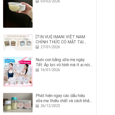
03/02/2026
[TIN VUI] IMANI VIỆT NAM
CHÍNH THỨC CÓ MẶT TẠI
NHÀ THUỐC HIẾU ANH: MẸ
27/01/2026
BỈM NGHỆ AN THÊM AN TÂM
NUÔI CON BẰNG SỮA MẸ
Nuôi con bằng sữa mẹ ngày
Tết: Áp lực vô hình mà ít ai nói
với mẹ
16/01/2026
Phát hiện ngay các dấu hiệu
sữa mẹ thiếu chất và cách khắc
phục?
26/12/2025