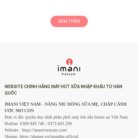
nặng hơn và khó xử lý hơn ban
có thể ảnh hưởng trực tiếp đến
đầu. Hãy cùng Imani Việt Nam đi
lịch hút sữa và phản xạ xuống
tìm hiểu về các dấu hiệu nhận
sữa của mẹ. Imani mách mẹ bí
biết tắc tia sữa tiềm ẩn để mẹ
kíp giữ được nhịp nuôi con bằng
XEM THÊM
có thể nhận biết và xử lý sớm.
sữa mẹ ổn định giữa lịch trình
bận rộn.
WEBSITE CHÍNH HÃNG MÁY HÚT SỮA NHẬP KHẨU TỪ HÀN
QUỐC
IMANI VIỆT NAM - NÂNG NIU DÒNG SỮA MẸ, CHẮP CÁNH
ƯỚC MƠ CON
Đơn vị độc quyền duy nhất phân phối máy hút sữa Imani tại Việt Nam
Hotline: 0369.849.746 / 0373.603.299
Website:
https://imanivietnam.com/
Shopee:
https://shopee.vn/imanihn.official