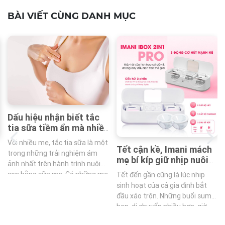
BÀI VIẾT CÙNG DANH MỤC
Dấu hiệu nhận biết tắc
tia sữa tiềm ẩn mà nhiều
mẹ dễ bỏ qua
Với nhiều mẹ, tắc tia sữa là một
Tết cận kề, Imani mách
trong những trải nghiệm ám
mẹ bí kíp giữ nhịp nuôi
ảnh nhất trên hành trình nuôi
con bằng sữa mẹ với
con bằng sữa mẹ. Có những mẹ
Tết đến gần cũng là lúc nhịp
Imani iBox 2in1 Pro
khi bắt đầu không hề nhận ra…
sinh hoạt của cả gia đình bắt
cho đến khi sữa giảm rõ rệt mới
đầu xáo trộn. Những buổi sum
bắt đầu lo lắng. Lúc này, tình
họp, di chuyển nhiều hơn, giờ
trạng tắc thường đã tiến triển
giấc ăn ngủ thay đổi…tất cả đều