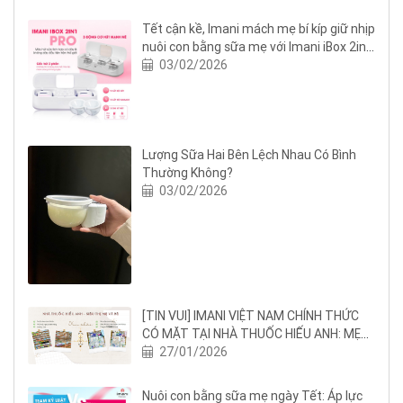
Tết cận kề, Imani mách mẹ bí kíp giữ nhịp
nuôi con bằng sữa mẹ với Imani iBox 2in1
Pro
03/02/2026
Lượng Sữa Hai Bên Lệch Nhau Có Bình
Thường Không?
03/02/2026
[TIN VUI] IMANI VIỆT NAM CHÍNH THỨC
CÓ MẶT TẠI NHÀ THUỐC HIẾU ANH: MẸ
BỈM NGHỆ AN THÊM AN TÂM NUÔI CON
27/01/2026
BẰNG SỮA MẸ
Nuôi con bằng sữa mẹ ngày Tết: Áp lực