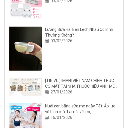
Pro
03/02/2026
Lượng Sữa Hai Bên Lệch Nhau Có Bình
Thường Không?
03/02/2026
[TIN VUI] IMANI VIỆT NAM CHÍNH THỨC
CÓ MẶT TẠI NHÀ THUỐC HIẾU ANH: MẸ
BỈM NGHỆ AN THÊM AN TÂM NUÔI CON
27/01/2026
BẰNG SỮA MẸ
Nuôi con bằng sữa mẹ ngày Tết: Áp lực
vô hình mà ít ai nói với mẹ
16/01/2026