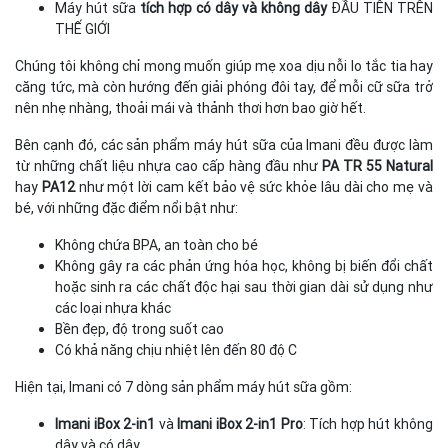
Máy hút sữa
tích hợp có dây và không dây
ĐẦU TIÊN TRÊN
THẾ GIỚI
Chúng tôi không chỉ mong muốn giúp mẹ xoa dịu nỗi lo tắc tia hay
căng tức, mà còn hướng đến giải phóng đôi tay, để mỗi cữ sữa trở
nên nhẹ nhàng, thoải mái và thảnh thơi hơn bao giờ hết.
Bên cạnh đó, các sản phẩm máy hút sữa của Imani đều được làm
từ những chất liệu nhựa cao cấp hàng đầu như
PA TR 55 Natural
hay
PA12
như một lời cam kết bảo vệ sức khỏe lâu dài cho mẹ và
bé, với những đặc điểm nổi bật như:
Không chứa BPA, an toàn cho bé
Không gây ra các phản ứng hóa học, không bị biến đổi chất
hoặc sinh ra các chất độc hại sau thời gian dài sử dụng như
các loại nhựa khác
Bền đẹp, độ trong suốt cao
Có khả năng chịu nhiệt lên đến 80 độ C
Hiện tại, Imani có 7 dòng sản phẩm máy hút sữa gồm:
Imani iBox 2-in1
và
Imani iBox 2-in1 Pro
: Tích hợp hút không
dây và có dây