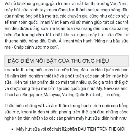
Với nỗ lực không ngừng, gần 6 năm ra mắt tại thị trường Việt Nam,
máy hút sữa rảnh tay Imani đang trở thành sự lựa chọn hàng đầu
của những ông bố bà mẹ trẻ, các chuyên gia, cũng như các cơ sở y
tế trên toàn quốc. Imani Việt Nam với sứ mệnh giúp tất cả các trẻ
em đều được uống sữa mẹ hoàn toàn và mang đến cho các bà mẹ
hiện đại trải nghiệm tốt nhất khi sử dụng máy hút sữa đến từ
thương hiệu hàng đầu Châu Á. Imani hân hạnh “Nâng niu bầu sữa
mẹ - Chắp cánh ước mơ con".
ĐẶC ĐIỂM NỔI BẬT CỦA THƯƠNG HIỆU
Imani là thương hiệu máy hút sữa hàng đầu tại Hàn Quốc với hơn
16 năm kinh nghiệm thiết kế và phát triển các sản phẩm máy hút
sữa. Hiện tại sản phẩm đã có mặt tại nhiều quốc gia trên thế giới
và được hàng triệu mẹ bỉm tại các quốc gia như: Mỹ, NewZealand,
Thái Lan, Singapore, Malaysia, Vương Quốc Ba Ranh,...tin dùng.
Thấu hiểu những vất vả âm thầm trong hành trình nuôi con bằng
sữa mẹ, Imani là đơn vị tiên phong trên thế giới đưa những công
nghệ tiên tiến nhất vào các sản phẩm máy hút sữa, điển hình như:
Máy hút sữa với
cốc hút 02 phần
ĐẦU TIÊN TRÊN THẾ GIỚI