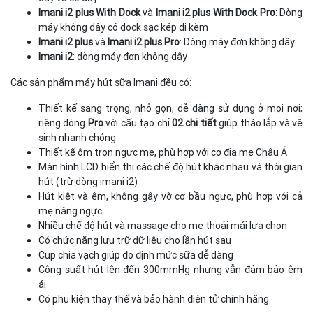
Imani i2 plus With Dock
và
Imani i2 plus With Dock Pro
: Dòng
máy không dây có dock sạc kép đi kèm
Imani i2 plus
và
Imani i2 plus Pro
: Dòng máy đơn không dây
Imani i2
: dòng máy đơn không dây
Các sản phẩm máy hút sữa Imani đều có:
Thiết kế sang trọng, nhỏ gọn, dễ dàng sử dụng ở mọi nơi;
riêng dòng
Pro
với cấu tạo chỉ
02 chi tiết
giúp tháo lắp và vệ
sinh nhanh chóng
Thiết kế ôm trọn ngực mẹ, phù hợp với cơ địa mẹ Châu Á
Màn hình LCD hiển thị các chế độ hút khác nhau và thời gian
hút (trừ dòng imani i2)
Hút kiệt và êm, không gây vỡ cơ bầu ngực, phù hợp với cả
mẹ nâng ngực
Nhiều chế độ hút và massage cho mẹ thoải mái lựa chọn
Có chức năng lưu trữ dữ liệu cho lần hút sau
Cup chia vạch giúp đo định mức sữa dễ dàng
Công suất hút lên đến 300mmHg nhưng vẫn đảm bảo êm
ái
Có phụ kiện thay thế và bảo hành điện tử chính hãng