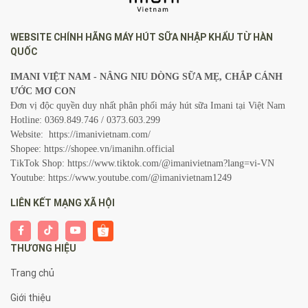
nghệ hiện đại và sự thấu hiểu
tâm lý người mẹ.
WEBSITE CHÍNH HÃNG MÁY HÚT SỮA NHẬP KHẨU TỪ HÀN
QUỐC
IMANI VIỆT NAM - NÂNG NIU DÒNG SỮA MẸ, CHẮP CÁNH
ƯỚC MƠ CON
Đơn vị độc quyền duy nhất phân phối máy hút sữa Imani tại Việt Nam
Hotline: 0369.849.746 / 0373.603.299
Website:
https://imanivietnam.com/
Shopee:
https://shopee.vn/imanihn.official
TikTok Shop:
https://www.tiktok.com/@imanivietnam?lang=vi-VN
Youtube:
https://www.youtube.com/@imanivietnam1249
LIÊN KẾT MẠNG XÃ HỘI
THƯƠNG HIỆU
Trang chủ
Giới thiệu