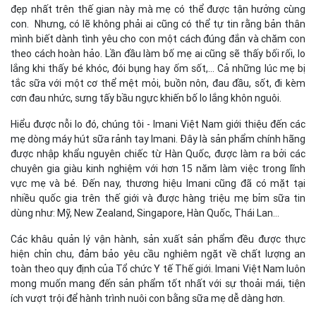
đẹp nhất trên thế gian này mà mẹ có thể được tận hưởng cùng
con. Nhưng, có lẽ không phải ai cũng có thể tự tin rằng bản thân
mình biết dành tình yêu cho con một cách đúng đắn và chăm con
theo cách hoàn hảo. Lần đầu làm bố mẹ ai cũng sẽ thấy bối rối, lo
lắng khi thấy bé khóc, đói bụng hay ốm sốt,... Cả những lúc mẹ bị
tắc sữa với một cơ thể mệt mỏi, buồn nôn, đau đầu, sốt, đi kèm
cơn đau nhức, sưng tấy bầu ngực khiến bố lo lắng khôn nguôi.
Hiểu được nỗi lo đó, chúng tôi - Imani Việt Nam giới thiệu đến các
mẹ dòng máy hút sữa rảnh tay Imani. Đây là sản phẩm chính hãng
được nhập khẩu nguyên chiếc từ Hàn Quốc, được làm ra bởi các
chuyên gia giàu kinh nghiệm với hơn 15 năm làm việc trong lĩnh
vực mẹ và bé. Đến nay, thương hiệu Imani cũng đã có mặt tại
nhiều quốc gia trên thế giới và được hàng triệu mẹ bỉm sữa tin
dùng như: Mỹ, New Zealand, Singapore, Hàn Quốc, Thái Lan…
Các khâu quản lý vận hành, sản xuất sản phẩm đều được thực
hiện chỉn chu, đảm bảo yêu cầu nghiêm ngặt về chất lượng an
toàn theo quy định của Tổ chức Y tế Thế giới. Imani Việt Nam luôn
mong muốn mang đến sản phẩm tốt nhất với sự thoải mái, tiện
ích vượt trội để hành trình nuôi con bằng sữa mẹ dễ dàng hơn.