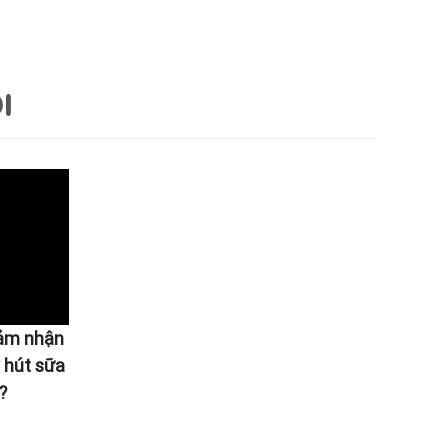
I
cảm nhận
 hút sữa
?