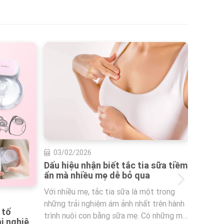
 sữa tiềm
t trong
03/02/2026
 trên hành
Tết cận kề, Imani mách mẹ bí kíp
ó những mẹ
giữ nhịp nuôi con bằng sữa mẹ với