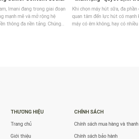
khi bắt đầu không hề nhận ra…c
của mẹ
máy hút sữa, đa phần các mẹ sẽ
sữa giảm rõ rệt mới bắt đầu lo 
đến lực hút có mạnh không,
này, tình trạng tắc thường đã ti
 không, hay có nhiều chế độ để
nặng hơn và khó xử lý hơn ban 
h hay không. Nhưng trong quá
cùng Imani Việt Nam đi tìm hiể
ụng lâu dài, nhiều mẹ mới nhận
dấu hiệu nhận biết tắc tia sữa 
iệu cốc và phễu hút – bộ phận
mẹ có thể nhận biết và xử lý s
rực tiếp với sữa mẹ cũng là yếu
ng rất lớn đến trải nghiệm hút
gày.
THƯƠNG HIỆU
CHÍNH SÁCH
Trang chủ
Chính sách mua hàng và thanh
Giới thiệu
Chính sách bảo hành