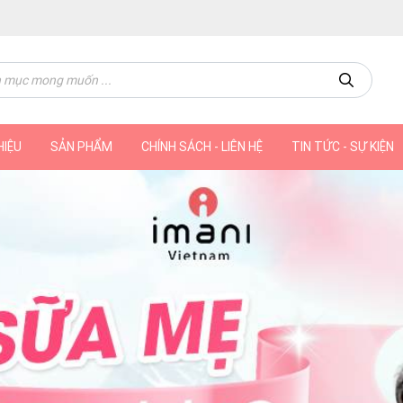
HIỆU
SẢN PHẨM
CHÍNH SÁCH - LIÊN HỆ
TIN TỨC - SỰ KIỆN