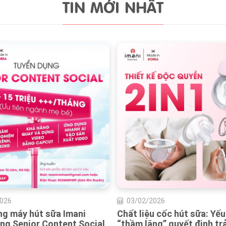
TIN MỚI NHẤT
03/02/2026
Dấu hiệu nhận biết tắc tia
ẩn mà nhiều mẹ dễ bỏ qua
Với nhiều mẹ, tắc tia sữa là mộ
026
những trải nghiệm ám ảnh nhất
u cốc hút sữa: Yếu tố
trình nuôi con bằng sữa mẹ. C
ng” quyết định trải nghiệm