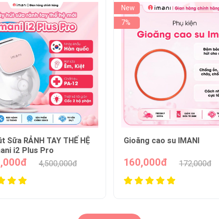
New
12%
 cao su IMANI
Túi trữ sữa mẹ IMANI
000đ
150,000đ
172,000đ
170,000đ