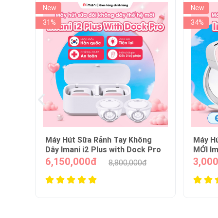
New
New
34%
7%
g
Máy Hút Sữa RẢNH TAY THẾ HỆ
Gioăng
 Pro
MỚI Imani i2 Plus Pro
3,000,000đ
160,
4,500,000đ