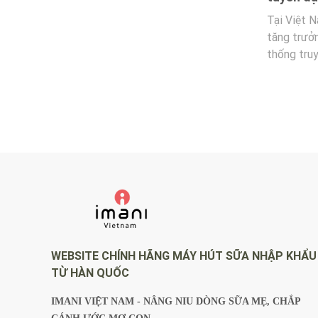
hút sữa 
t sữa
Tại Việt Nam, Imani đang trong giai đoạn
Khi chọn 
c. Thấu
tăng trưởng mạnh mẽ và mở rộng hệ
quan tâm 
ính thức
thống truyền thông đa nền tảng. Chúng
máy có êm
Pro, một
tôi tìm kiếm một Senior Content Social
điều chỉn
ghệ hiện
có tư duy xây dựng kênh bài bản, khả
trình sử d
mẹ.
năng đề xuất chiến lược và đồng hành
ra: chất l
cùng thương hiệu trong định hướng phát
tiếp xúc t
triển dài hạn.
tố ảnh hưở
sữa mỗi n
WEBSITE CHÍNH HÃNG MÁY HÚT SỮA NHẬP KHẨU
TỪ HÀN QUỐC
IMANI VIỆT NAM - NÂNG NIU DÒNG SỮA MẸ, CHẮP