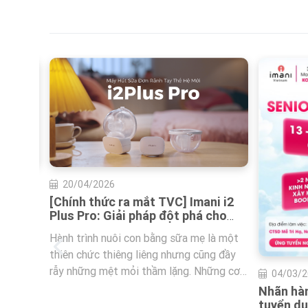
ni i2
 cho
c của
là một
ng đầy
hững cơn
04/03/2026
03/02/2
sự kiệt
Nhãn hàng máy hút sữa Imani
Chất liệ
tuyển dụng Senior Content Social
“thầm lặ
 hay nỗi