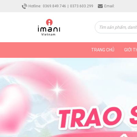
Hotline:
0369.849.746
|
0373.603.299
Email:
TRANG CHỦ
GIỚI T