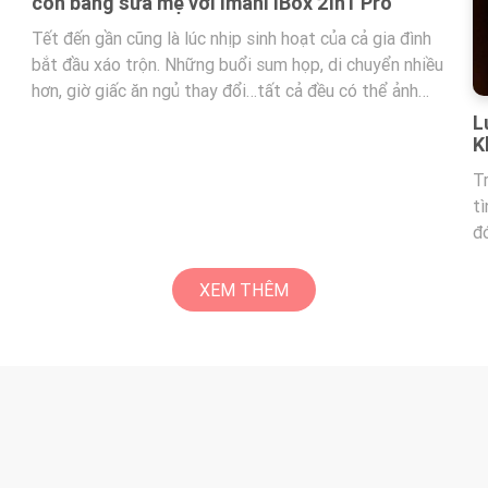
ình
hiều
h
 sữa
Lượng Sữa Hai Bên Lệch Nhau Có Bình Thường
on
Không?
Trong quá trình nuôi con bằng sữa mẹ, rất nhiều mẹ gặp
tình trạng hai bên ngực tiết sữa không đều nhau; trong
đó không ít mẹ vì thấy lượng sữa hai bên chênh lệch mà
bắt đầu lo lắng: liệu tuyến sữa có đang gặp vấn đề? Mẹ
hãy cùng Imani tìm hiểu thêm về tình trạng này nhé!
XEM THÊM