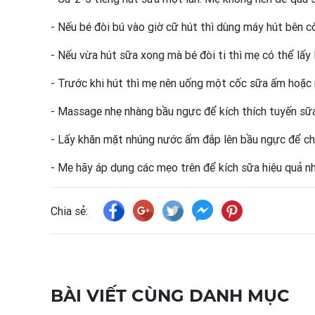
- Nếu bé đòi bú vào giờ cữ hút thì dùng máy hút bên cò
- Nếu vừa hút sữa xong mà bé đòi ti thì mẹ có thể lấy
- Trước khi hút thì mẹ nên uống một cốc sữa ấm hoặc
- Massage nhẹ nhàng bầu ngực để kích thích tuyến sữa
- Lấy khăn mặt nhúng nước ấm đắp lên bầu ngực để ch
- Mẹ hãy áp dụng các mẹo trên để kích sữa hiệu quả n
Chia sẻ:
BÀI VIẾT CÙNG DANH MỤC