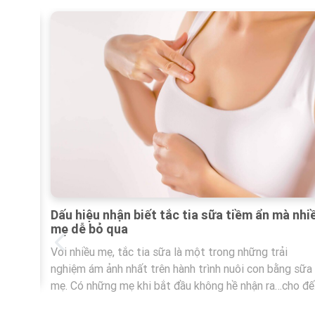
n mà nhiều
 trải
 bằng sữa
 ra…cho đến
Tết cận kề, Imani mách mẹ bí kíp giữ nhịp 
ày, tình