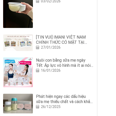
03/02/2026
[TIN VUI] IMANI VIỆT NAM
CHÍNH THỨC CÓ MẶT TẠI
NHÀ THUỐC HIẾU ANH: MẸ
27/01/2026
BỈM NGHỆ AN THÊM AN TÂM
NUÔI CON BẰNG SỮA MẸ
Nuôi con bằng sữa mẹ ngày
Tết: Áp lực vô hình mà ít ai nói
với mẹ
16/01/2026
Phát hiện ngay các dấu hiệu
sữa mẹ thiếu chất và cách khắc
phục?
26/12/2025