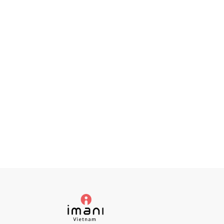
con bằng sữa mẹ với Imani iBox 2in1 Pro
hó xử lý hơn
u về các
Tết đến gần cũng là lúc nhịp sinh hoạt của cả gia đ
 có thể
bắt đầu xáo trộn. Những buổi sum họp, di chuyển n
hơn, giờ giấc ăn ngủ thay đổi…tất cả đều có thể ản
hưởng trực tiếp đến lịch hút sữa và phản xạ xuống
của mẹ. Imani mách mẹ bí kíp giữ được nhịp nuôi c
bằng sữa mẹ ổn định giữa lịch trình bận rộn.