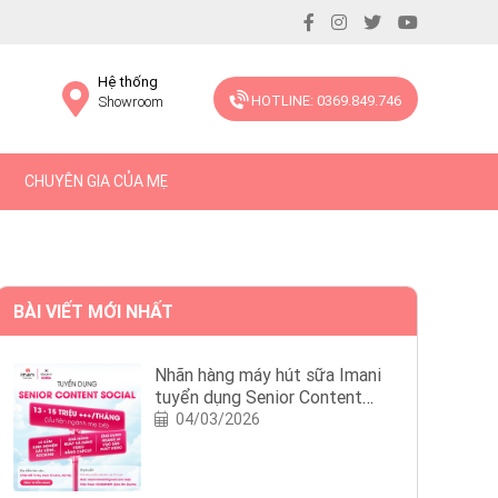
Hệ thống
HOTLINE: 0369.849.746
Showroom
CHUYÊN GIA CỦA MẸ
BÀI VIẾT MỚI NHẤT
Nhãn hàng máy hút sữa Imani
tuyển dụng Senior Content
Social
04/03/2026