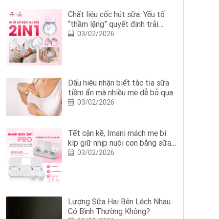
Chất liệu cốc hút sữa: Yếu tố
“thầm lặng” quyết định trải
nghiệm hút sữa của mẹ
03/02/2026
Dấu hiệu nhận biết tắc tia sữa
tiềm ẩn mà nhiều mẹ dễ bỏ qua
03/02/2026
Tết cận kề, Imani mách mẹ bí
kíp giữ nhịp nuôi con bằng sữa
mẹ với Imani iBox 2in1 Pro
03/02/2026
Lượng Sữa Hai Bên Lệch Nhau
Có Bình Thường Không?