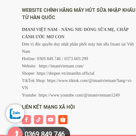
WEBSITE CHÍNH HÃNG MÁY HÚT SỮA NHẬP KHẨU
TỪ HÀN QUỐC
IMANI VIỆT NAM - NÂNG NIU DÒNG SỮA MẸ, CHẮP
CÁNH ƯỚC MƠ CON
Đơn vị độc quyền duy nhất phân phối máy hút sữa Imani tại Việt
Nam
Hotline: 0369.849.746 / 0373.603.299
Website:
https://imanivietnam.com/
Shopee:
https://shopee.vn/imanihn.official
TikTok Shop:
https://www.tiktok.com/@imanivietnam?lang=vi-
VN
Youtube:
https://www.youtube.com/@imanivietnam1249
LIÊN KẾT MẠNG XÃ HỘI
0369.849.746