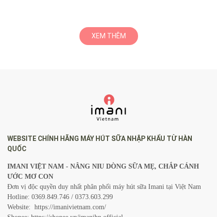
nặng hơn và khó xử lý hơn ban
có thể ảnh hưởng trực tiếp đến
đầu. Hãy cùng Imani Việt Nam đi
lịch hút sữa và phản xạ xuống
tìm hiểu về các dấu hiệu nhận
sữa của mẹ. Imani mách mẹ bí
biết tắc tia sữa tiềm ẩn để mẹ
kíp giữ được nhịp nuôi con bằng
XEM THÊM
có thể nhận biết và xử lý sớm.
sữa mẹ ổn định giữa lịch trình
bận rộn.
WEBSITE CHÍNH HÃNG MÁY HÚT SỮA NHẬP KHẨU TỪ HÀN
QUỐC
IMANI VIỆT NAM - NÂNG NIU DÒNG SỮA MẸ, CHẮP CÁNH
ƯỚC MƠ CON
Đơn vị độc quyền duy nhất phân phối máy hút sữa Imani tại Việt Nam
Hotline: 0369.849.746 / 0373.603.299
Website:
https://imanivietnam.com/