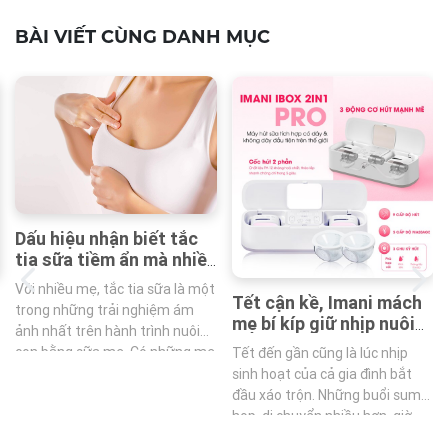
BÀI VIẾT CÙNG DANH MỤC
Dấu hiệu nhận biết tắc
tia sữa tiềm ẩn mà nhiều
mẹ dễ bỏ qua
Với nhiều mẹ, tắc tia sữa là một
Tết cận kề, Imani mách
trong những trải nghiệm ám
mẹ bí kíp giữ nhịp nuôi
ảnh nhất trên hành trình nuôi
con bằng sữa mẹ với
con bằng sữa mẹ. Có những mẹ
Tết đến gần cũng là lúc nhịp
Imani iBox 2in1 Pro
khi bắt đầu không hề nhận ra…
sinh hoạt của cả gia đình bắt
cho đến khi sữa giảm rõ rệt mới
đầu xáo trộn. Những buổi sum
bắt đầu lo lắng. Lúc này, tình
họp, di chuyển nhiều hơn, giờ
trạng tắc thường đã tiến triển
giấc ăn ngủ thay đổi…tất cả đều