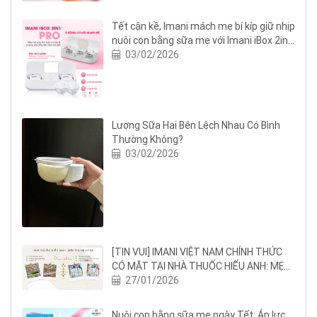
Tết cận kề, Imani mách mẹ bí kíp giữ nhịp
nuôi con bằng sữa mẹ với Imani iBox 2in1
Pro
03/02/2026
Lượng Sữa Hai Bên Lệch Nhau Có Bình
Thường Không?
03/02/2026
[TIN VUI] IMANI VIỆT NAM CHÍNH THỨC
CÓ MẶT TẠI NHÀ THUỐC HIẾU ANH: MẸ
BỈM NGHỆ AN THÊM AN TÂM NUÔI CON
27/01/2026
BẰNG SỮA MẸ
Nuôi con bằng sữa mẹ ngày Tết: Áp lực