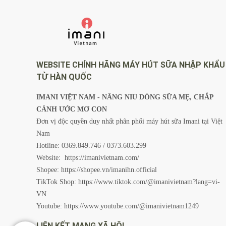
WEBSITE CHÍNH HÃNG MÁY HÚT SỮA NHẬP KHẨU
TỪ HÀN QUỐC
IMANI VIỆT NAM - NÂNG NIU DÒNG SỮA MẸ, CHẮP
CÁNH ƯỚC MƠ CON
Đơn vị độc quyền duy nhất phân phối máy hút sữa Imani tại Việt
Nam
Hotline: 0369.849.746 / 0373.603.299
Website:
https://imanivietnam.com/
Shopee:
https://shopee.vn/imanihn.official
TikTok Shop:
https://www.tiktok.com/@imanivietnam?lang=vi-
VN
Youtube:
https://www.youtube.com/@imanivietnam1249
LIÊN KẾT MẠNG XÃ HỘI