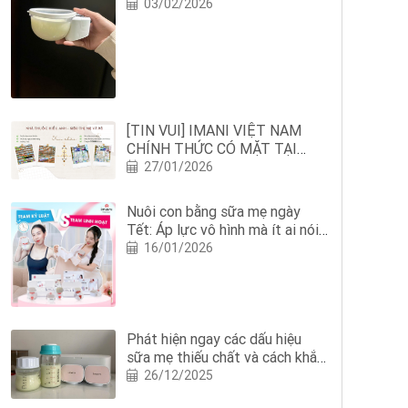
03/02/2026
[TIN VUI] IMANI VIỆT NAM
CHÍNH THỨC CÓ MẶT TẠI
NHÀ THUỐC HIẾU ANH: MẸ
27/01/2026
BỈM NGHỆ AN THÊM AN TÂM
NUÔI CON BẰNG SỮA MẸ
Nuôi con bằng sữa mẹ ngày
Tết: Áp lực vô hình mà ít ai nói
với mẹ
16/01/2026
Phát hiện ngay các dấu hiệu
sữa mẹ thiếu chất và cách khắc
phục?
26/12/2025