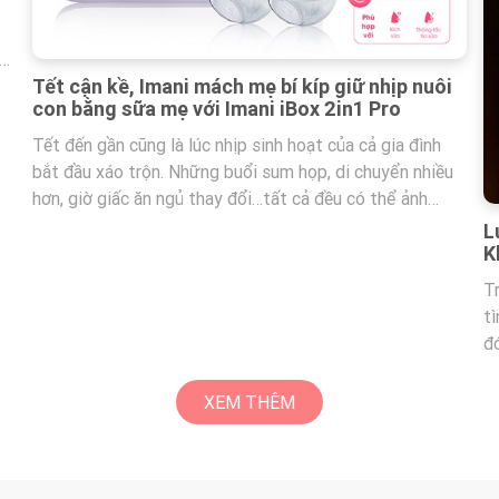
n
Tết cận kề, Imani mách mẹ bí kíp giữ nhịp nuôi
con bằng sữa mẹ với Imani iBox 2in1 Pro
hơn
Tết đến gần cũng là lúc nhịp sinh hoạt của cả gia đình
bắt đầu xáo trộn. Những buổi sum họp, di chuyển nhiều
hơn, giờ giấc ăn ngủ thay đổi…tất cả đều có thể ảnh
hưởng trực tiếp đến lịch hút sữa và phản xạ xuống sữa
L
của mẹ. Imani mách mẹ bí kíp giữ được nhịp nuôi con
K
bằng sữa mẹ ổn định giữa lịch trình bận rộn.
T
tì
đ
b
hã
XEM THÊM