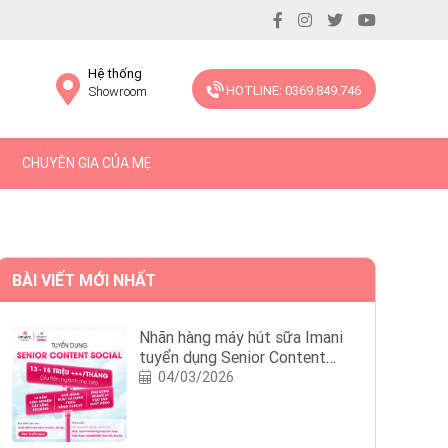
Hệ thống
HOTLINE: 0369.849.746
Showroom
CHUYÊN GIA CỦA MẸ
BÀI VIẾT MỚI NHẤT
Nhãn hàng máy hút sữa Imani
tuyển dụng Senior Content
Social
04/03/2026