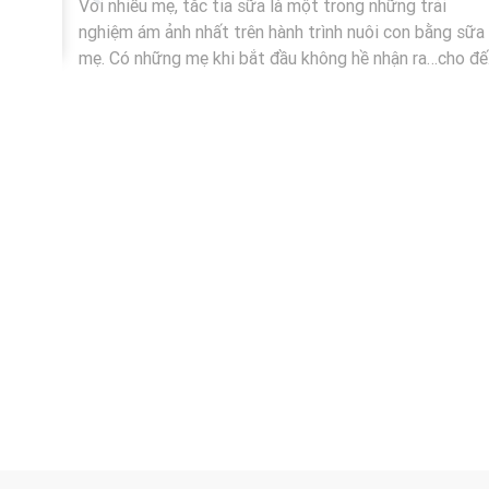
Với nhiều mẹ, tắc tia sữa là một trong những trải
nghiệm ám ảnh nhất trên hành trình nuôi con bằng sữa
mẹ. Có những mẹ khi bắt đầu không hề nhận ra…cho đế
”
khi sữa giảm rõ rệt mới bắt đầu lo lắng. Lúc này, tình
trạng tắc thường đã tiến triển nặng hơn và khó xử lý 
ban đầu. Hãy cùng Imani Việt Nam đi tìm hiểu về các
tâm đến
dấu hiệu nhận biết tắc tia sữa tiềm ẩn để mẹ có thể
ó nhiều
nhận biết và xử lý sớm.
á trình
cốc và
mẹ cũng
 sữa mỗi