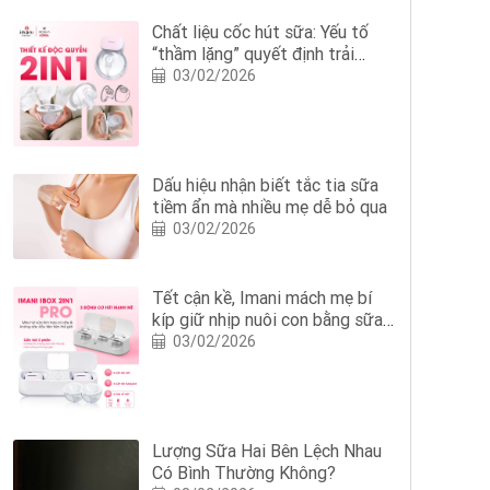
Chất liệu cốc hút sữa: Yếu tố
“thầm lặng” quyết định trải
nghiệm hút sữa của mẹ
03/02/2026
Dấu hiệu nhận biết tắc tia sữa
tiềm ẩn mà nhiều mẹ dễ bỏ qua
03/02/2026
Tết cận kề, Imani mách mẹ bí
kíp giữ nhịp nuôi con bằng sữa
mẹ với Imani iBox 2in1 Pro
03/02/2026
Lượng Sữa Hai Bên Lệch Nhau
Có Bình Thường Không?