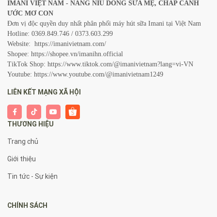
IMANI VIỆT NAM - NÂNG NIU DÒNG SỮA MẸ, CHẮP CÁNH
ƯỚC MƠ CON
Đơn vị độc quyền duy nhất phân phối máy hút sữa Imani tại Việt Nam
Hotline: 0369.849.746 / 0373.603.299
Website:
https://imanivietnam.com/
Shopee:
https://shopee.vn/imanihn.official
TikTok Shop:
https://www.tiktok.com/@imanivietnam?lang=vi-VN
Youtube:
https://www.youtube.com/@imanivietnam1249
LIÊN KẾT MẠNG XÃ HỘI
THƯƠNG HIỆU
Trang chủ
Giới thiệu
Tin tức - Sự kiện
CHÍNH SÁCH