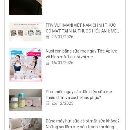
[TIN VUI] IMANI VIỆT NAM CHÍNH THỨC
CÓ MẶT TẠI NHÀ THUỐC HIẾU ANH: MẸ
BỈM NGHỆ AN THÊM AN TÂM NUÔI CON
27/01/2026
BẰNG SỮA MẸ
Nuôi con bằng sữa mẹ ngày Tết: Áp lực
vô hình mà ít ai nói với mẹ
16/01/2026
Phát hiện ngay các dấu hiệu sữa mẹ
thiếu chất và cách khắc phục?
26/12/2025
Dùng máy hút sữa có bị mất sữa không?
Những sai lầm mẹ nên tránh khi dùng