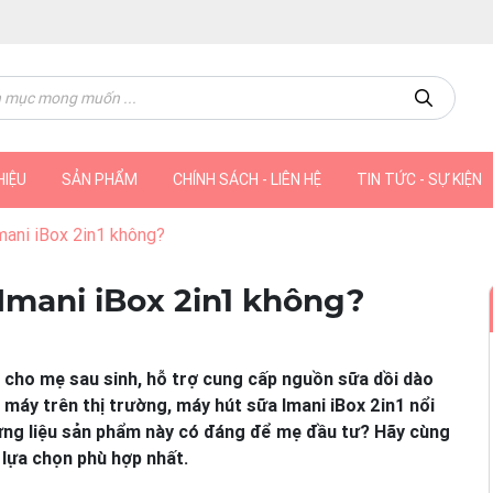
HIỆU
SẢN PHẨM
CHÍNH SÁCH - LIÊN HỆ
TIN TỨC - SỰ KIỆN
mani iBox 2in1 không?
Imani iBox 2in1 không?
c cho mẹ sau sinh, hỗ trợ cung cấp nguồn sữa dồi dào
máy trên thị trường, máy hút sữa Imani iBox 2in1 nổi
 Nhưng liệu sản phẩm này có đáng để mẹ đầu tư? Hãy cùng
 lựa chọn phù hợp nhất.