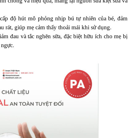
h chóng và hiệu quả, mang lại nguồn sữa kiệt sữa và 
ấp độ hút mô phỏng nhịp bú tự nhiên của bé, đảm 
u rát, giúp mẹ cảm thấy thoải mái khi sử dụng.
ảm đau và tắc nghẽn sữa, đặc biệt hữu ích cho mẹ bị 
 ngực.