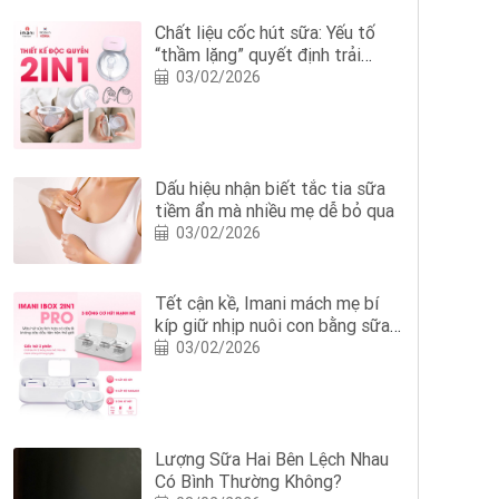
Chất liệu cốc hút sữa: Yếu tố
“thầm lặng” quyết định trải
nghiệm hút sữa của mẹ
03/02/2026
Dấu hiệu nhận biết tắc tia sữa
tiềm ẩn mà nhiều mẹ dễ bỏ qua
03/02/2026
Tết cận kề, Imani mách mẹ bí
kíp giữ nhịp nuôi con bằng sữa
mẹ với Imani iBox 2in1 Pro
03/02/2026
Lượng Sữa Hai Bên Lệch Nhau
Có Bình Thường Không?