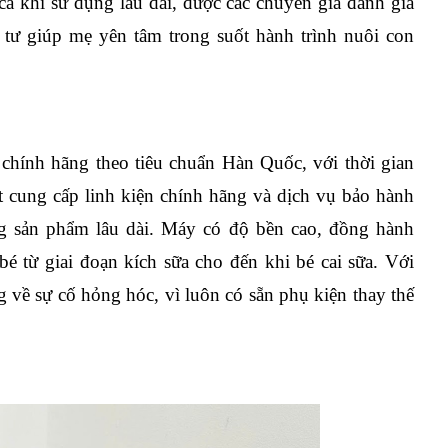
ả khi sử dụng lâu dài, được các chuyên gia đánh giá 
 tư giúp mẹ yên tâm trong suốt hành trình nuôi con 
hính hãng theo tiêu chuẩn Hàn Quốc, với thời gian 
 cung cấp linh kiện chính hãng và dịch vụ bảo hành 
 sản phẩm lâu dài. Máy có độ bền cao, đồng hành 
é từ giai đoạn kích sữa cho đến khi bé cai sữa. Với 
 về sự cố hỏng hóc, vì luôn có sẵn phụ kiện thay thế 