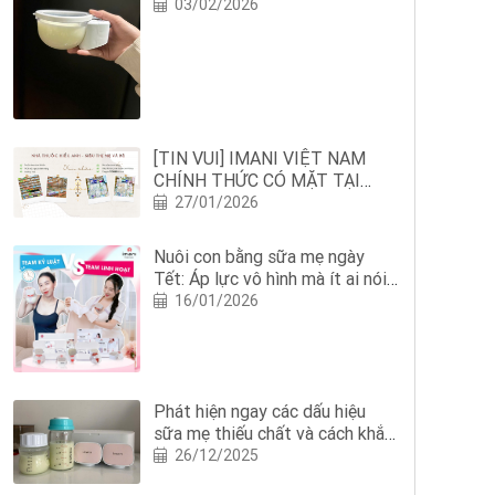
03/02/2026
[TIN VUI] IMANI VIỆT NAM
CHÍNH THỨC CÓ MẶT TẠI
NHÀ THUỐC HIẾU ANH: MẸ
27/01/2026
BỈM NGHỆ AN THÊM AN TÂM
NUÔI CON BẰNG SỮA MẸ
Nuôi con bằng sữa mẹ ngày
Tết: Áp lực vô hình mà ít ai nói
với mẹ
16/01/2026
Phát hiện ngay các dấu hiệu
sữa mẹ thiếu chất và cách khắc
phục?
26/12/2025