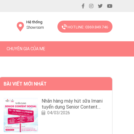
Hệ thống
HOTLINE: 0369.849.746
Showroom
CHUYÊN GIA CỦA MẸ
BÀI VIẾT MỚI NHẤT
Nhãn hàng máy hút sữa Imani
tuyển dụng Senior Content
Social
04/03/2026