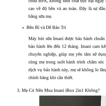
chứa BPA, không sinh chất độc hại ngay c
cao về độ bền và an toàn. Đây là sự đầu
bằng sữa mẹ.
Bền Bỉ và Dễ Bảo Trì
Máy hút sữa Imani được bảo hành chuẩn c
bảo hành lên đến 12 tháng. Imani cam kết
chuyên nghiệp, giúp mẹ yên tâm sử dụng
cùng mẹ trong suốt hành trình chăm sóc b
dịch vụ bảo hành này, mẹ sẽ không lo lắng
chính hãng khi cần thiết.
3. Mẹ Có Nên Mua Imani iBox 2in1 Không?