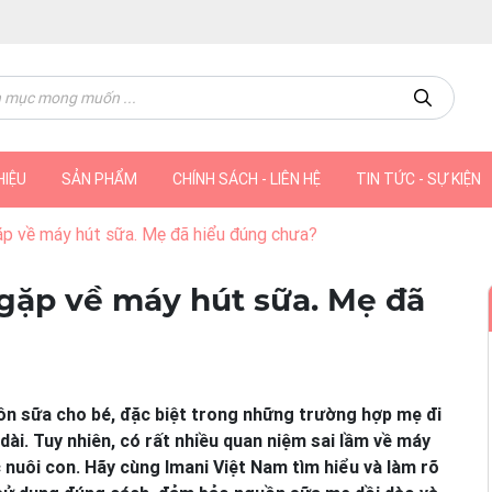
HIỆU
SẢN PHẨM
CHÍNH SÁCH - LIÊN HỆ
TIN TỨC - SỰ KIỆN
p về máy hút sữa. Mẹ đã hiểu đúng chưa?
ặp về máy hút sữa. Mẹ đã
uồn sữa cho bé, đặc biệt trong những trường hợp mẹ đi
ài. Tuy nhiên, có rất nhiều quan niệm sai lầm về máy
 nuôi con. Hãy cùng Imani Việt Nam tìm hiểu và làm rõ