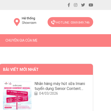
Hệ thống
HOTLINE: 0369.849.746
Showroom
CHUYÊN GIA CỦA MẸ
BÀI VIẾT MỚI NHẤT
Nhãn hàng máy hút sữa Imani
tuyển dụng Senior Content
Social
04/03/2026