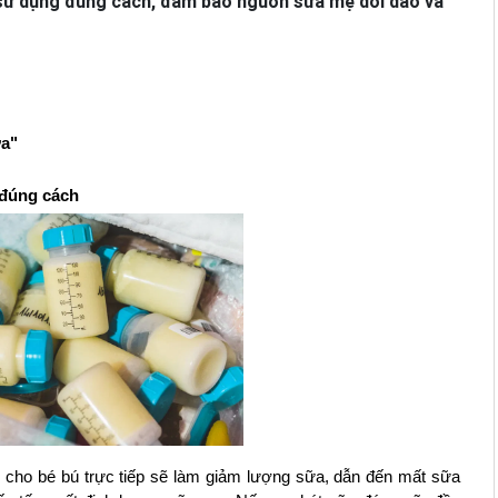
sử dụng đúng cách, đảm bảo nguồn sữa mẹ dồi dào và
ữa"
 đúng cách
 cho bé bú trực tiếp sẽ làm giảm lượng sữa, dẫn đến mất sữa 