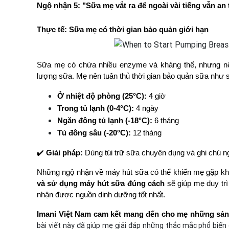
Ngộ nhận 5: "Sữa mẹ vắt ra để ngoài vài tiếng vẫn an
Thực tế: Sữa mẹ có thời gian bảo quản giới hạn
Sữa mẹ có chứa nhiều enzyme và kháng thể, nhưng nếu đ
lượng sữa. Mẹ nên tuân thủ thời gian bảo quản sữa như 
Ở nhiệt độ phòng (25°C):
 4 giờ
Trong tủ lạnh (0-4°C):
 4 ngày
Ngăn đông tủ lạnh (-18°C):
 6 tháng
Tủ đông sâu (-20°C):
 12 tháng
✔️ 
Giải pháp:
 Dùng túi trữ sữa chuyên dụng và ghi chú 
Những ngộ nhận về máy hút sữa có thể khiến mẹ gặp khó
và sử dụng máy hút sữa đúng cách
 sẽ giúp mẹ duy tr
nhận được nguồn dinh dưỡng tốt nhất.
Imani Việt Nam cam kết mang đến cho mẹ những sản p
bài viết này đã giúp mẹ giải đáp những thắc mắc phổ biến