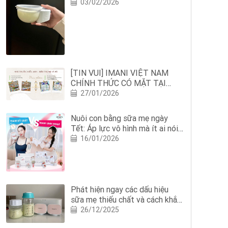
03/02/2026
[TIN VUI] IMANI VIỆT NAM
CHÍNH THỨC CÓ MẶT TẠI
NHÀ THUỐC HIẾU ANH: MẸ
27/01/2026
BỈM NGHỆ AN THÊM AN TÂM
NUÔI CON BẰNG SỮA MẸ
Nuôi con bằng sữa mẹ ngày
Tết: Áp lực vô hình mà ít ai nói
với mẹ
16/01/2026
Phát hiện ngay các dấu hiệu
sữa mẹ thiếu chất và cách khắc
phục?
26/12/2025