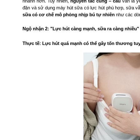
nhanh hơn. Tuy nhiên, 
nguyên tắc cung – cầu
 vẫn là 
đặn và sử dụng máy hút sữa có lực hút phù hợp, sữa vẫn
sữa có cơ chế mô phỏng nhịp bú tự nhiên
 như các dò
Ngộ nhận 2: "Lực hút càng mạnh, sữa ra càng nhiều"
Thực tế: Lực hút quá mạnh có thể gây tổn thương tu