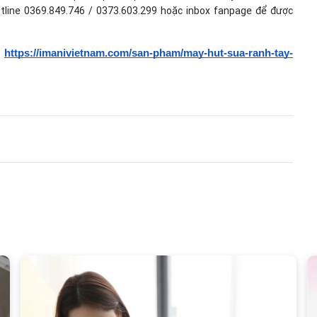
hotline 0369.849.746 / 0373.603.299 hoặc inbox fanpage để được
 
https://imanivietnam.com/san-pham/may-hut-sua-ranh-tay-