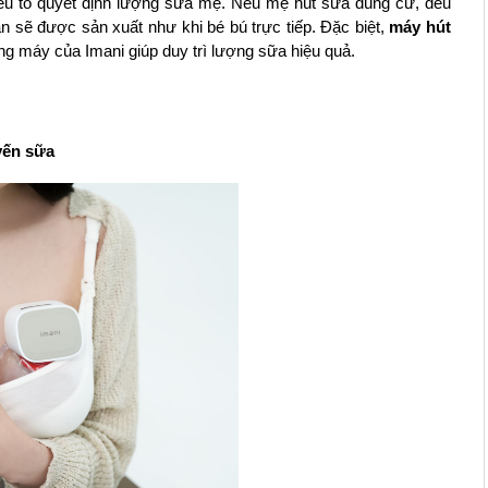
yếu tố quyết định lượng sữa mẹ. Nếu mẹ hút sữa đúng cữ, đều 
 sẽ được sản xuất như khi bé bú trực tiếp. Đặc biệt, 
máy hút 
ng máy của Imani giúp duy trì lượng sữa hiệu quả.
yến sữa