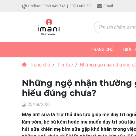
Hotline:
0369.849.746
|
0373.603.299
Email:
TRANG CHỦ
GIỚI T
Trang chủ
Tin tức
Những ngộ nhận thường gặ
Những ngộ nhận thường g
hiểu đúng chưa?
25/08/2025
Máy hút sữa là trợ thủ đắc lực giúp mẹ duy trì ng
làm sớm, bé bú kém hoặc mẹ muốn duy trì sữa lâu d
hút sữa khiến mẹ bỉm sữa gặp khó khăn trong việc