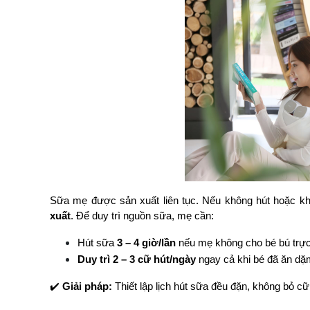
Sữa mẹ được sản xuất liên tục. Nếu không hút hoặc kh
xuất
. Để duy trì nguồn sữa, mẹ cần:
Hút sữa 
3 – 4 giờ/lần
 nếu mẹ không cho bé bú trực 
Duy trì 2 – 3 cữ hút/ngày
 ngay cả khi bé đã ăn dặ
✔️ 
Giải pháp:
 Thiết lập lịch hút sữa đều đặn, không bỏ c