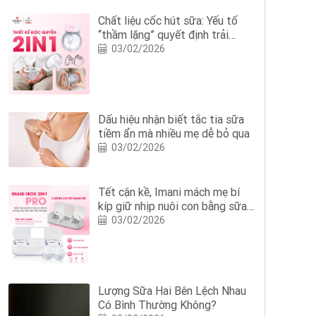
Chất liệu cốc hút sữa: Yếu tố
“thầm lặng” quyết định trải
nghiệm hút sữa của mẹ
03/02/2026
Dấu hiệu nhận biết tắc tia sữa
tiềm ẩn mà nhiều mẹ dễ bỏ qua
03/02/2026
Tết cận kề, Imani mách mẹ bí
kíp giữ nhịp nuôi con bằng sữa
mẹ với Imani iBox 2in1 Pro
03/02/2026
Lượng Sữa Hai Bên Lệch Nhau
Có Bình Thường Không?